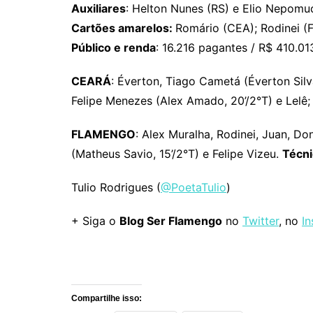
Auxiliares
: Helton Nunes (RS) e Elio Nepomu
Cartões amarelos:
Romário (CEA); Rodinei (
Público e renda
: 16.216 pagantes / R$ 410.01
CEARÁ
: Éverton, Tiago Cametá (Éverton Silva,
Felipe Menezes (Alex Amado, 20’/2°T) e Lelê
FLAMENGO
: Alex Muralha, Rodinei, Juan, Don
(Matheus Savio, 15’/2°T) e Felipe Vizeu.
Técn
Tulio Rodrigues (
@PoetaTulio
)
+ Siga o
Blog Ser Flamengo
no
Twitter
, no
I
Comentários
Compartilhe isso: