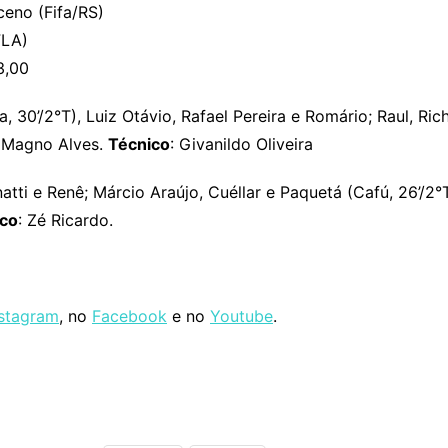
ceno (Fifa/RS)
FLA)
3,00
 30’/2°T), Luiz Otávio, Rafael Pereira e Romário; Raul, Rich
; Magno Alves.
Técnico
: Givanildo Oliveira
atti e Renê; Márcio Araújo, Cuéllar e Paquetá (Cafú, 26’/2°T
ico
: Zé Ricardo.
nstagram
, no
Facebook
e no
Youtube
.