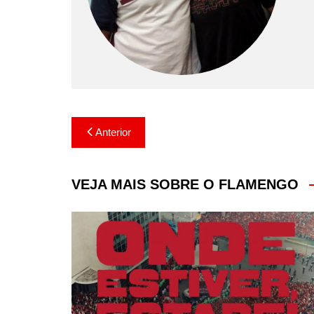
Navegação
Anterior
de
Post
VEJA MAIS SOBRE O FLAMENGO