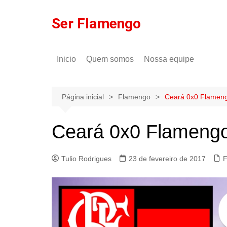
Ir
para
Ser Flamengo
o
conteúdo
Inicio
Quem somos
Nossa equipe
Política de comentários
Tulio Rodrigues
Política de privacidade
Gilson Lima
Página inicial
Flamengo
Ceará 0x0 Flameng
Ceará 0x0 Flamengo
Tulio Rodrigues
23 de fevereiro de 2017
F