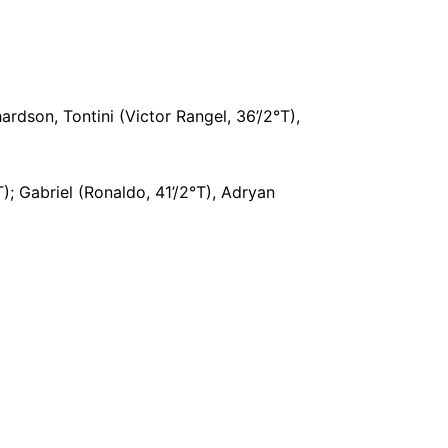
ardson, Tontini (Victor Rangel, 36’/2°T),
); Gabriel (Ronaldo, 41’/2°T), Adryan