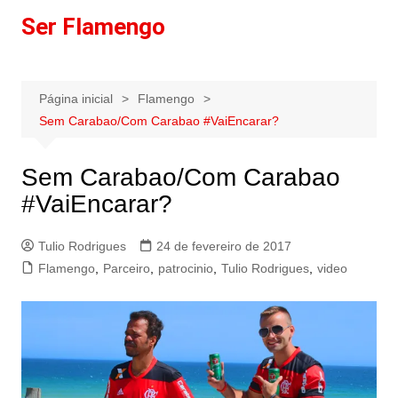
Ir
Ser Flamengo
para
o
conteúdo
Página inicial
Flamengo
Sem Carabao/Com Carabao #VaiEncarar?
Sem Carabao/Com Carabao
#VaiEncarar?
Tulio Rodrigues
24 de fevereiro de 2017
Flamengo
,
Parceiro
,
patrocinio
,
Tulio Rodrigues
,
video