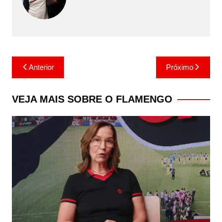
Navegação
Anterior
Próximo
de
Post
VEJA MAIS SOBRE O FLAMENGO