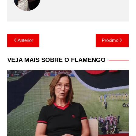
Navegação
Anterior
Próximo
de
Post
VEJA MAIS SOBRE O FLAMENGO