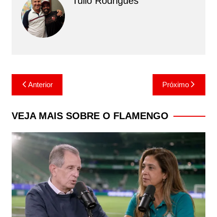
Tulio Rodrigues
Navegação
Anterior
Próximo
de
Post
VEJA MAIS SOBRE O FLAMENGO