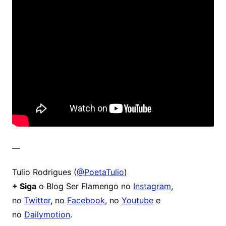
—
Tulio Rodrigues (
@PoetaTulio
)
+ Siga
o Blog Ser Flamengo no
Instagram
,
no
Twitter
, no
Facebook
, no
Youtube
e
no
Dailymotion
.