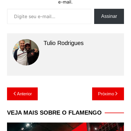
e-mail.
Digite seu e-mail…
Assinar
Tulio Rodrigues
Navegação
Anterior
Próximo
de
Post
VEJA MAIS SOBRE O FLAMENGO