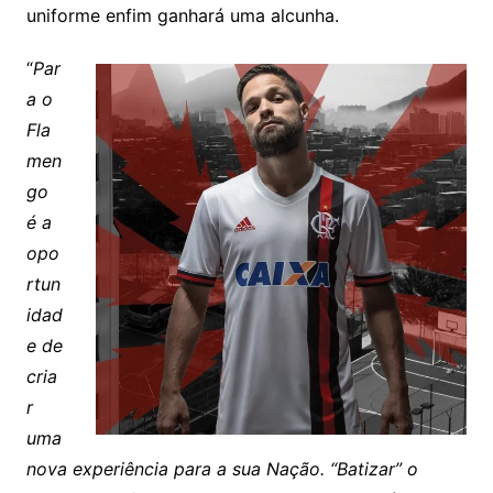
uniforme enfim ganhará uma alcunha.
“
Par
a o
Fla
men
go
é a
opo
rtun
idad
e de
cria
r
uma
nova experiência para a sua Nação. “Batizar” o