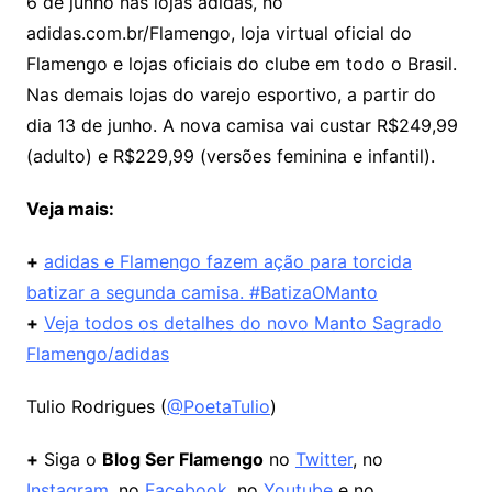
6 de junho nas lojas adidas, no
adidas.com.br/Flamengo​​, loja virtual oficial do
Flamengo e lojas oficiais do clube em todo o Brasil.
Nas demais lojas do varejo esportivo, a partir do
dia 13 de junho. A nova camisa vai custar R$249,99
(adulto) e R$229,99 (versões feminina e infantil).
Veja mais:
+
adidas e Flamengo fazem ação para torcida
batizar a segunda camisa. #BatizaOManto
+
Veja todos os detalhes do novo Manto Sagrado
Flamengo/adidas
Tulio Rodrigues (
@PoetaTulio
)
+
Siga o
Blog Ser Flamengo
no
Twitter
, no
Instagram
, no
Facebook
, no
Youtube
e no