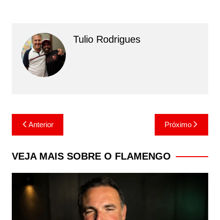
Tulio Rodrigues
Navegação
Anterior
Próximo
de
Post
VEJA MAIS SOBRE O FLAMENGO