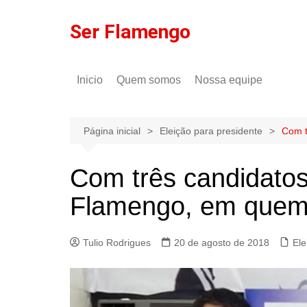
Ir
para
Ser Flamengo
o
conteúdo
Inicio
Quem somos
Nossa equipe
Política de comentários
Tulio Rodrigues
Política de privacidade
Gilson Lima
Página inicial
Eleição para presidente
Com t
Com três candidatos
Flamengo, em quem 
Tulio Rodrigues
20 de agosto de 2018
Ele