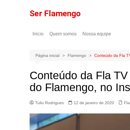
Ir
para
Ser Flamengo
o
conteúdo
Inicio
Quem somos
Nossa equipe
Política de comentários
Tulio Rodrigues
Política de privacidade
Gilson Lima
Página inicial
Flamengo
Conteúdo da Fla T
Conteúdo da Fla TV
do Flamengo, no In
Tulio Rodrigues
12 de janeiro de 2020
Fl