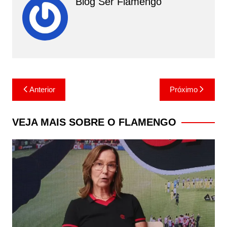
Blog Ser Flamengo
Navegação
Anterior
Próximo
de
Post
VEJA MAIS SOBRE O FLAMENGO