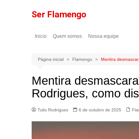
Ir
para
Ser Flamengo
o
conteúdo
Inicio
Quem somos
Nossa equipe
Política de comentários
Tulio Rodrigues
Política de privacidade
Gilson Lima
Página inicial
Flamengo
Mentira desmascara
Mentira desmascara
Rodrigues, como diss
Tulio Rodrigues
6 de outubro de 2025
Fl