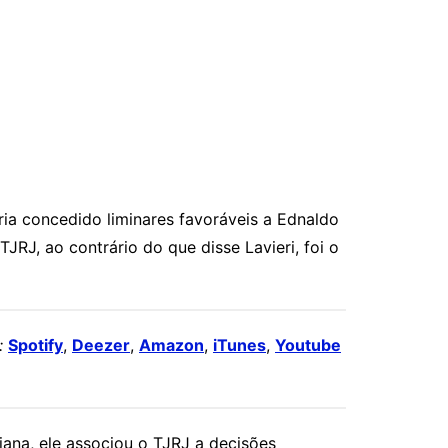
ria concedido liminares favoráveis a Ednaldo
JRJ, ao contrário do que disse Lavieri, foi o
:
Spotify
,
Deezer
,
Amazon
,
iTunes
,
Youtube
iana, ele associou o TJRJ a decisões