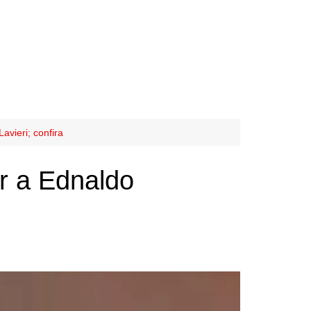
vieri; confira
r a Ednaldo