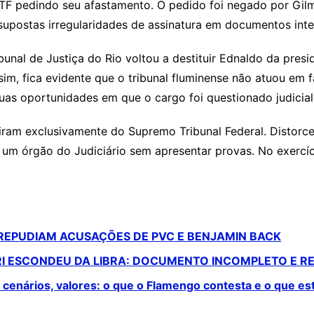
F pedindo seu afastamento. O pedido foi negado por Gil
supostas irregularidades de assinatura em documentos inte
nal de Justiça do Rio voltou a destituir Ednaldo da presi
sim, fica evidente que o tribunal fluminense não atuou em
 duas oportunidades em que o cargo foi questionado judicia
am exclusivamente do Supremo Tribunal Federal. Distorcer 
 um órgão do Judiciário sem apresentar provas. No exercíc
 REPUDIAM ACUSAÇÕES DE PVC E BENJAMIN BACK
RI ESCONDEU DA LIBRA: DOCUMENTO INCOMPLETO E R
s cenários, valores: o que o Flamengo contesta e o que es