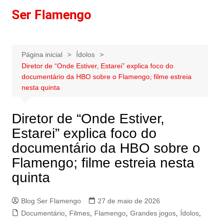
Ir
Ser Flamengo
para
o
conteúdo
Página inicial
Ídolos
Diretor de “Onde Estiver, Estarei” explica foco do
documentário da HBO sobre o Flamengo; filme estreia
nesta quinta
Diretor de “Onde Estiver,
Estarei” explica foco do
documentário da HBO sobre o
Flamengo; filme estreia nesta
quinta
Blog Ser Flamengo
27 de maio de 2026
Documentário
,
Filmes
,
Flamengo
,
Grandes jogos
,
Ídolos
,