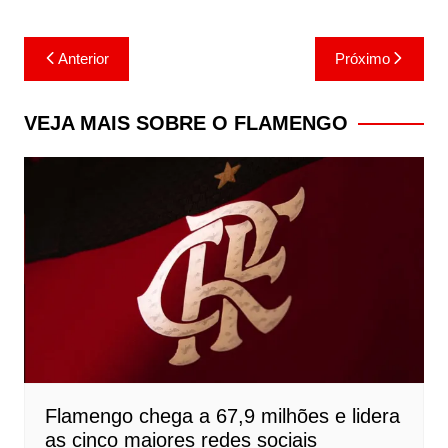
Navegação
Anterior
Próximo
de
Post
VEJA MAIS SOBRE O FLAMENGO
Flamengo chega a 67,9 milhões e lidera
as cinco maiores redes sociais