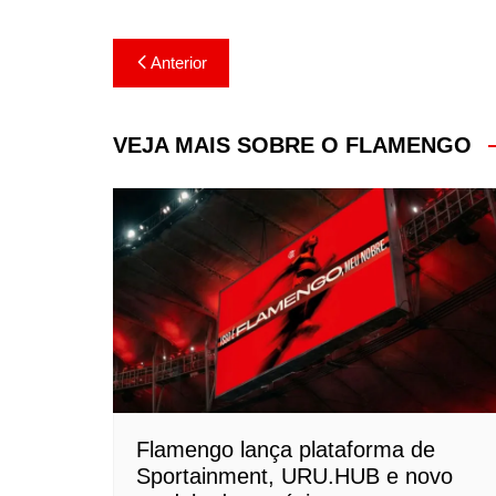
Navegação
Anterior
de
Post
VEJA MAIS SOBRE O FLAMENGO
Flamengo lança plataforma de
Sportainment, URU.HUB e novo