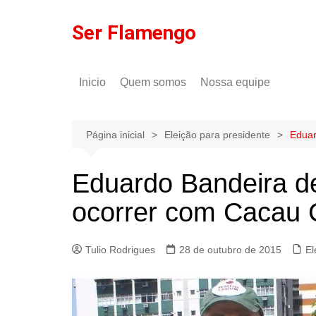
Ir
para
Ser Flamengo
o
conteúdo
Inicio
Quem somos
Nossa equipe
Política de comentários
Tulio Rodrigues
Política de privacidade
Gilson Lima
Página inicial
Eleição para presidente
Eduar
Eduardo Bandeira de
ocorrer com Cacau C
Tulio Rodrigues
28 de outubro de 2015
El