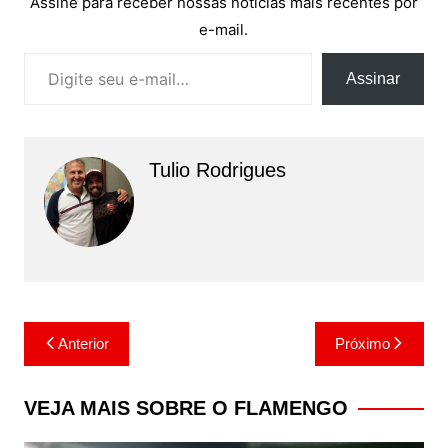
Assine para receber nossas notícias mais recentes por
e-mail.
Digite seu e-mail…
Assinar
Tulio Rodrigues
Navegação
Anterior
Próximo
de
Post
VEJA MAIS SOBRE O FLAMENGO