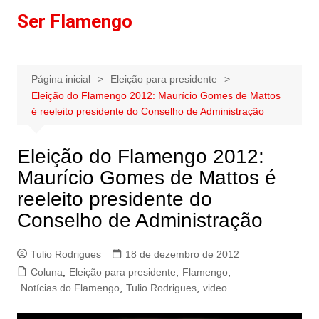
Ir
Ser Flamengo
para
o
conteúdo
Página inicial
Eleição para presidente
Eleição do Flamengo 2012: Maurício Gomes de Mattos
é reeleito presidente do Conselho de Administração
Eleição do Flamengo 2012:
Maurício Gomes de Mattos é
reeleito presidente do
Conselho de Administração
Tulio Rodrigues
18 de dezembro de 2012
Coluna
,
Eleição para presidente
,
Flamengo
,
Notícias do Flamengo
,
Tulio Rodrigues
,
video