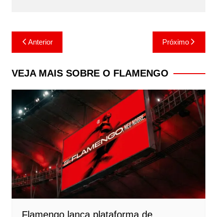
Navegação
Anterior
Próximo
de
Post
VEJA MAIS SOBRE O FLAMENGO
Flamengo lança plataforma de