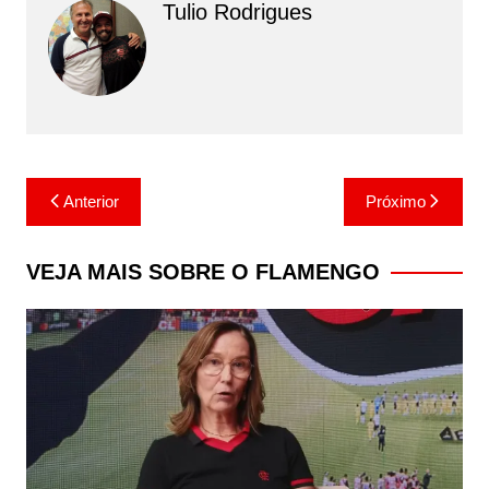
Tulio Rodrigues
Navegação
Anterior
Próximo
de
Post
VEJA MAIS SOBRE O FLAMENGO