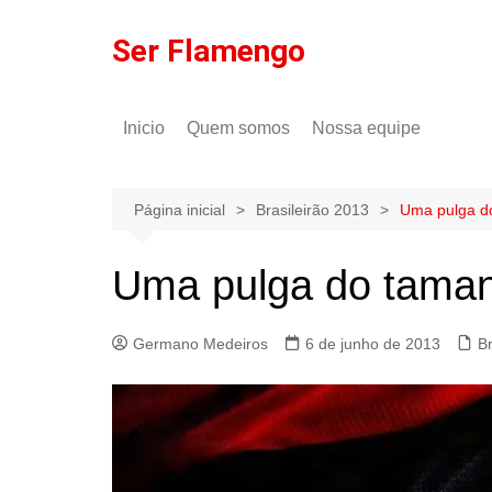
Ir
para
Ser Flamengo
o
conteúdo
Inicio
Quem somos
Nossa equipe
Política de comentários
Tulio Rodrigues
Política de privacidade
Gilson Lima
Página inicial
Brasileirão 2013
Uma pulga d
Uma pulga do taman
Germano Medeiros
6 de junho de 2013
Br