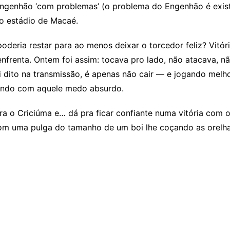
 Engenhão ‘com problemas’ (o problema do Engenhão é exist
o estádio de Macaé.
poderia restar para ao menos deixar o torcedor feliz? Vit
enta. Ontem foi assim: tocava pro lado, não atacava, nã
 dito na transmissão, é apenas não cair — e jogando melh
ando com aquele medo absurdo.
 o Criciúma e… dá pra ficar confiante numa vitória com 
com uma pulga do tamanho de um boi lhe coçando as orelha