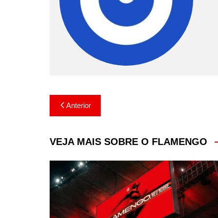
Navegação
Anterior
de
Post
VEJA MAIS SOBRE O FLAMENGO