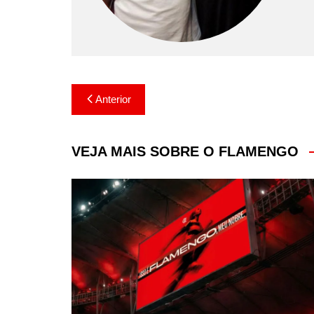
Navegação
Anterior
de
Post
VEJA MAIS SOBRE O FLAMENGO