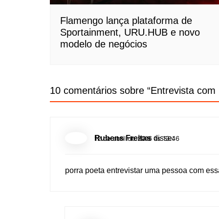
Flamengo lança plataforma de
Sportainment, URU.HUB e novo
modelo de negócios
10 comentários sobre “
Entrevista com 
Rubens Freitas
disse:
12 de abril de 2016 às 13:46
porra poeta entrevistar uma pessoa com essa