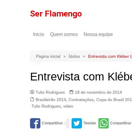
Ir
para
Ser Flamengo
o
conteúdo
Inicio
Quem somos
Nossa equipe
Política de comentários
Tulio Rodrigues
Política de privacidade
Gilson Lima
Página inicial
Ídolos
Entrevista com Kléber L
Entrevista com Klébe
Tulio Rodrigues
18 de novembro de 2014
Brasileirão 2014
,
Contratações
,
Copa do Brasil 20
Tulio Rodrigues
,
video