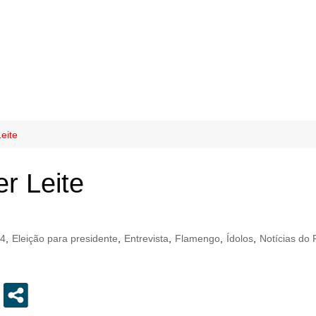
eite
r Leite
14
,
Eleição para presidente
,
Entrevista
,
Flamengo
,
Ídolos
,
Notícias do