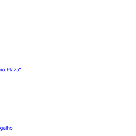
io Plaza”
galho