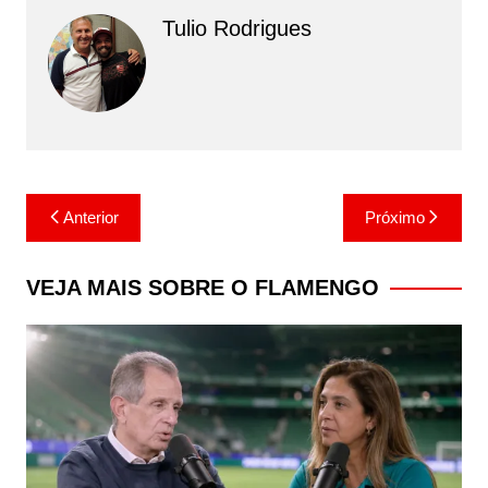
Tulio Rodrigues
Navegação
Anterior
Próximo
de
Post
VEJA MAIS SOBRE O FLAMENGO