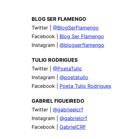
BLOG SER FLAMENGO
Twitter |
@BlogSerFlamengo
Facebook |
Blog Ser Flamengo
Instagram |
@blogserflamengo
TULIO RODRIGUES
Twitter |
@PoetaTulio
Instagram |
@poetatulio
Facebook |
Poeta Tulio Rodrigues
GABRIEL FIGUEIREDO
Twitter |
@gabrieelcrf
Instagram |
@gabrielcrf
Facebook |
GabrielCRF