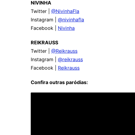
NIVINHA
Twitter |
@NivinhaFla
Instagram |
@nivinhafla
Facebook |
Nivinha
REIKRAUSS
Twitter |
@Reikrauss
Instagram |
@reikrauss
Facebook |
Reikrauss
Confira outras paródias: