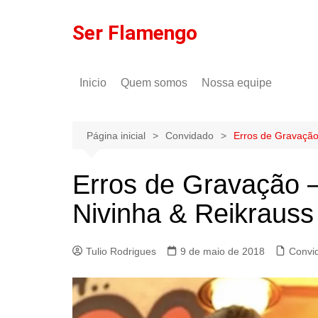
Ir
para
Ser Flamengo
o
conteúdo
Inicio
Quem somos
Nossa equipe
Política de comentários
Tulio Rodrigues
Política de privacidade
Gilson Lima
Página inicial
Convidado
Erros de Gravação 
Erros de Gravação – 
Nivinha & Reikrauss
Tulio Rodrigues
9 de maio de 2018
Convi