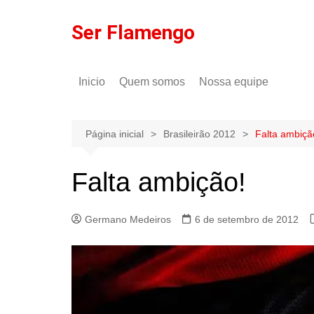
Ir
para
Ser Flamengo
o
conteúdo
Inicio
Quem somos
Nossa equipe
Política de comentários
Tulio Rodrigues
Política de privacidade
Gilson Lima
Página inicial
Brasileirão 2012
Falta ambiçã
Falta ambição!
Germano Medeiros
6 de setembro de 2012