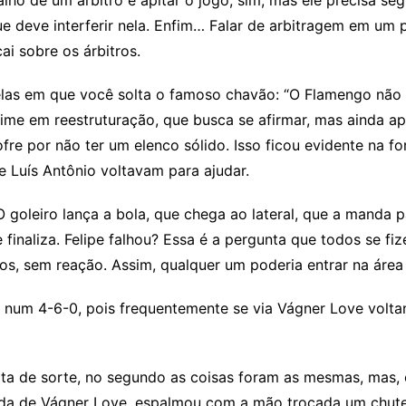
ue deve interferir nela. Enfim… Falar de arbitragem em um
ai sobre os árbitros.
uelas em que você solta o famoso chavão: “O Flamengo não
ime em reestruturação, que busca se afirmar, mas ainda a
fre por não ter um elenco sólido. Isso ficou evidente na 
 e Luís Antônio voltavam para ajudar.
 goleiro lança a bola, que chega ao lateral, que a manda pa
 finaliza. Felipe falhou? Essa é a pergunta que todos se fi
os, sem reação. Assim, qualquer um poderia entrar na área 
 num 4-6-0, pois frequentemente se via Vágner Love volta
ta de sorte, no segundo as coisas foram as mesmas, mas, e
ada de Vágner Love, espalmou com a mão trocada um chu