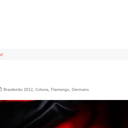
o!
Brasileirão 2012
,
Coluna
,
Flamengo
,
Germano