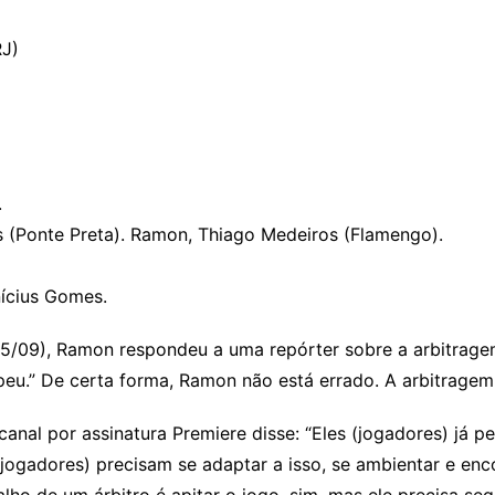
RJ)
.
s (Ponte Preta). Ramon, Thiago Medeiros (Flamengo).
nícius Gomes.
05/09), Ramon respondeu a uma repórter sobre a arbitragem:
peu.” De certa forma, Ramon não está errado. A arbitragem
canal por assinatura Premiere disse: “Eles (jogadores) já 
 (jogadores) precisam se adaptar a isso, se ambientar e en
ho de um árbitro é apitar o jogo, sim, mas ele precisa seg