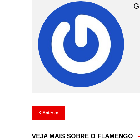
G
Navegação
Anterior
de
Post
VEJA MAIS SOBRE O FLAMENGO