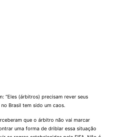
 “Eles (árbitros) precisam rever seus
 no Brasil tem sido um caos.
perceberam que o árbitro não vai marcar
contrar uma forma de driblar essa situação
uir as regras estabelecidas pela FIFA. Não é