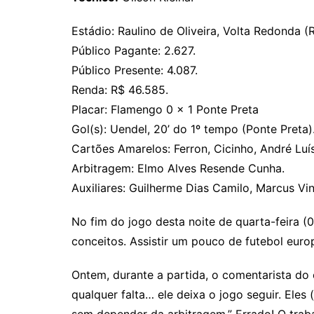
Estádio: Raulino de Oliveira, Volta Redonda (
Público Pagante: 2.627.
Público Presente: 4.087.
Renda: R$ 46.585.
Placar: Flamengo 0 x 1 Ponte Preta
Gol(s): Uendel, 20’ do 1º tempo (Ponte Preta)
Cartões Amarelos: Ferron, Cicinho, André Luí
Arbitragem: Elmo Alves Resende Cunha.
Auxiliares: Guilherme Dias Camilo, Marcus Vi
No fim do jogo desta noite de quarta-feira (
conceitos. Assistir um pouco de futebol euro
Ontem, durante a partida, o comentarista do 
qualquer falta… ele deixa o jogo seguir. Eles
sem depender da arbitragem.” Errado! O trabal