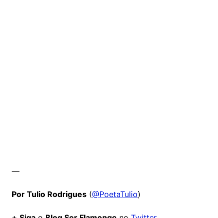
—
Por Tulio Rodrigues
(
@PoetaTulio
)
+
Siga
o
Blog Ser Flamengo
no
Twitter
,