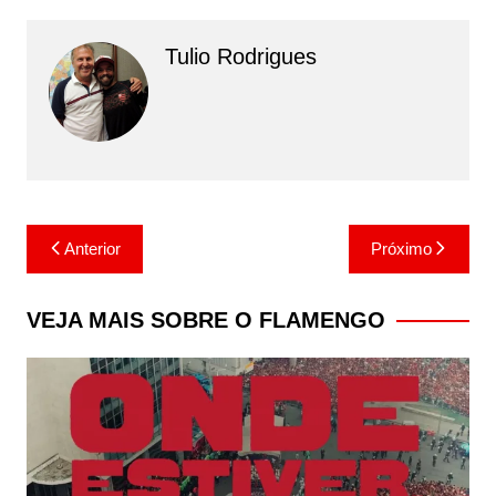
Tulio Rodrigues
Navegação
Anterior
Próximo
de
Post
VEJA MAIS SOBRE O FLAMENGO