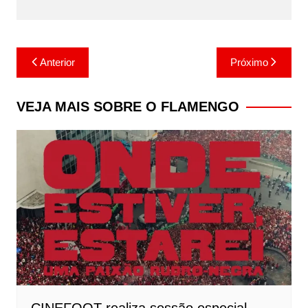
Navegação
Anterior
Próximo
de
Post
VEJA MAIS SOBRE O FLAMENGO
CINEFOOT realiza sessão especial