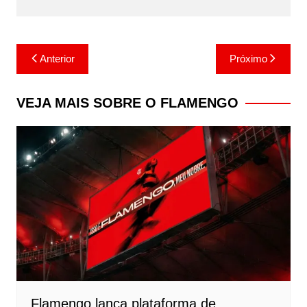
Navegação
Anterior
Próximo
de
Post
VEJA MAIS SOBRE O FLAMENGO
Flamengo lança plataforma de