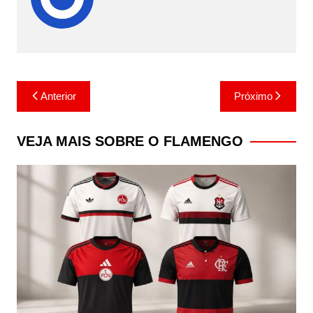
Navegação
Anterior
Próximo
de
Post
VEJA MAIS SOBRE O FLAMENGO