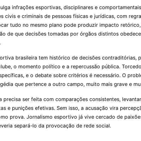
lga infrações esportivas, disciplinares e comportamentais
 civis e criminais de pessoas físicas e jurídicas, com regr
Colocar tudo no mesmo plano pode produzir impacto retóric
essão de que decisões tomadas por órgãos distintos obedec
.
rtiva brasileira tem histórico de decisões contraditórias, p
ube, o momento político e a repercussão pública. Torcedor
pecíficas, e o debate sobre critérios é necessário. O prob
agédia que pertence a outro campo, muito mais grave e mu
la precisa ser feita com comparações consistentes, levanta
tas e punições efetivas. Sem isso, a acusação vira percep
o prova. Jornalismo esportivo já vive cercado de paixões,
everia separá-lo da provocação de rede social.