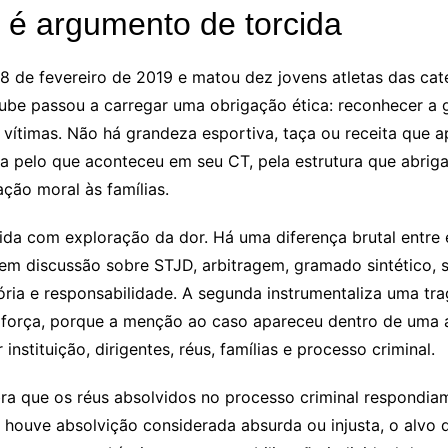
 é argumento de torcida
 de fevereiro de 2019 e matou dez jovens atletas das cat
lube passou a carregar uma obrigação ética: reconhecer a 
 vítimas. Não há grandeza esportiva, taça ou receita que 
ra pelo que aconteceu em seu CT, pela estrutura que abrig
ção moral às famílias.
da com exploração da dor. Há uma diferença brutal entre e
m discussão sobre STJD, arbitragem, gramado sintético, su
a e responsabilidade. A segunda instrumentaliza uma trag
ha força, porque a menção ao caso apareceu dentro de uma
nstituição, dirigentes, réus, famílias e processo criminal.
ra que os réus absolvidos no processo criminal respondiam
 houve absolvição considerada absurda ou injusta, o alvo d