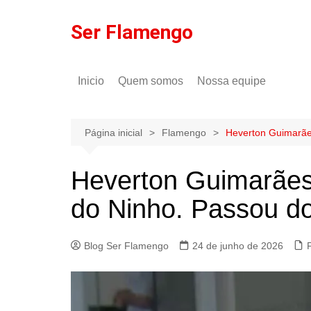
Ir
para
Ser Flamengo
o
conteúdo
Inicio
Quem somos
Nossa equipe
Política de comentários
Tulio Rodrigues
Política de privacidade
Gilson Lima
Página inicial
Flamengo
Heverton Guimarães
Heverton Guimarães 
do Ninho. Passou dos
Blog Ser Flamengo
24 de junho de 2026