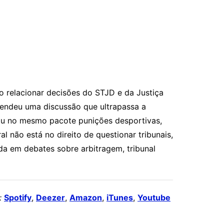
o relacionar decisões do STJD e da Justiça
endeu uma discussão que ultrapassa a
ocou no mesmo pacote punições desportivas,
l não está no direito de questionar tribunais,
a em debates sobre arbitragem, tribunal
:
Spotify
,
Deezer
,
Amazon
,
iTunes
,
Youtube