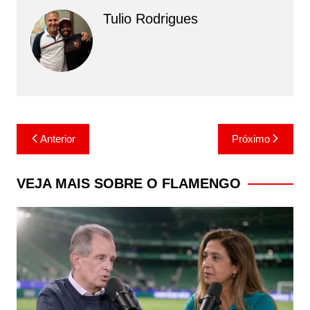
Tulio Rodrigues
Navegação
Anterior
Próximo
de
Post
VEJA MAIS SOBRE O FLAMENGO