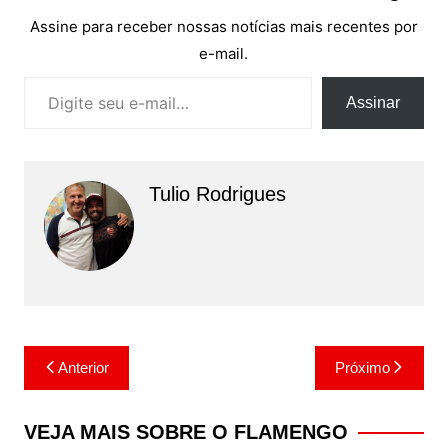
Assine para receber nossas notícias mais recentes por
e-mail.
Digite seu e-mail…
Assinar
Tulio Rodrigues
Navegação
Anterior
Próximo
de
Post
VEJA MAIS SOBRE O FLAMENGO