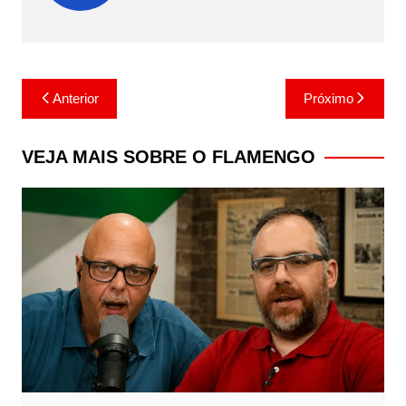
Navegação
Anterior
Próximo
de
Post
VEJA MAIS SOBRE O FLAMENGO