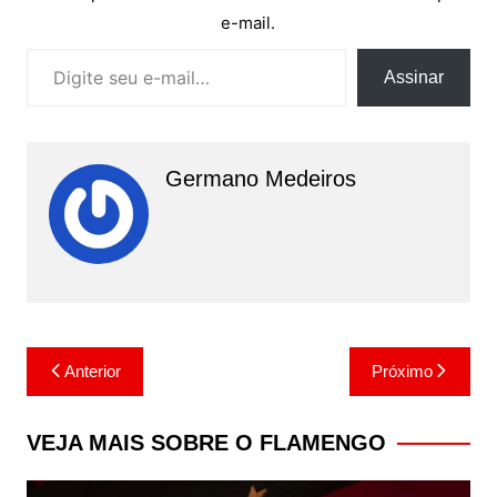
e-mail.
Digite seu e-mail…
Assinar
Germano Medeiros
Navegação
Anterior
Próximo
de
Post
VEJA MAIS SOBRE O FLAMENGO