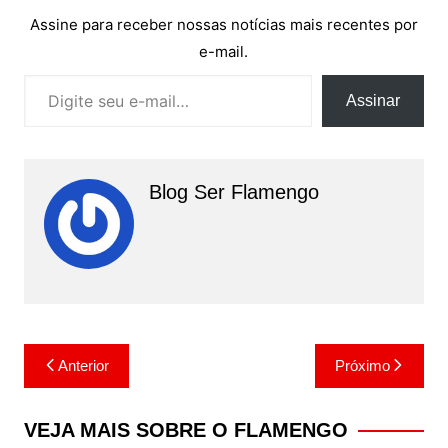
Assine para receber nossas notícias mais recentes por
e-mail.
Digite seu e-mail…
Assinar
Blog Ser Flamengo
Navegação
Anterior
Próximo
de
Post
VEJA MAIS SOBRE O FLAMENGO