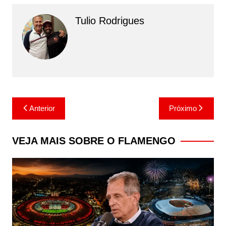
Tulio Rodrigues
Navegação
Anterior
Próximo
de
Post
VEJA MAIS SOBRE O FLAMENGO