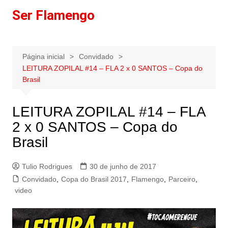
Ir
Ser Flamengo
para
o
conteúdo
Página inicial
Convidado
LEITURA ZOPILAL #14 – FLA 2 x 0 SANTOS – Copa do
Brasil
LEITURA ZOPILAL #14 – FLA
2 x 0 SANTOS – Copa do
Brasil
Tulio Rodrigues
30 de junho de 2017
Convidado
,
Copa do Brasil 2017
,
Flamengo
,
Parceiro
,
video