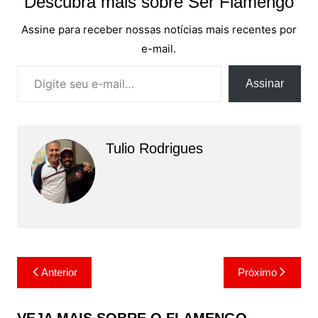
Descubra mais sobre Ser Flamengo
Assine para receber nossas notícias mais recentes por
e-mail.
Digite seu e-mail…
Assinar
Tulio Rodrigues
Navegação
Anterior
Próximo
de
Post
VEJA MAIS SOBRE O FLAMENGO