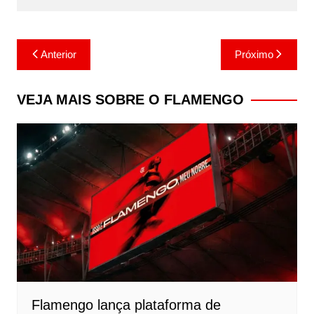
Navegação
Anterior
Próximo
de
Post
VEJA MAIS SOBRE O FLAMENGO
Flamengo lança plataforma de