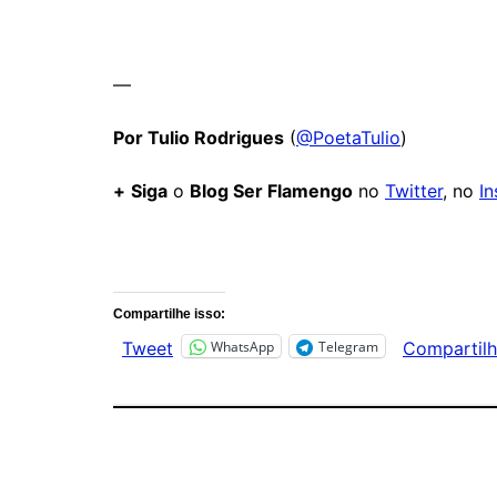
—
Por Tulio Rodrigues
(
@PoetaTulio
)
+
Siga
o
Blog Ser Flamengo
no
Twitter
, no
I
Comentários
Compartilhe isso:
WhatsApp
Telegram
Tweet
Compartilh