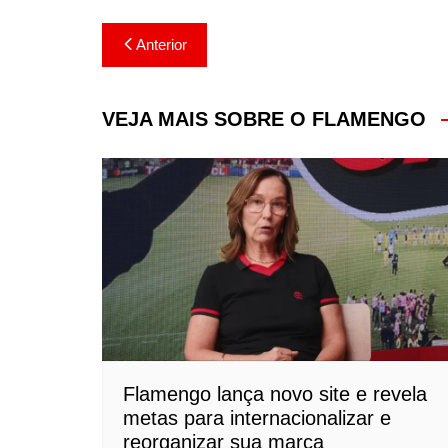
Navegação
Anterior
de
Post
VEJA MAIS SOBRE O FLAMENGO
Flamengo lança novo site e revela
metas para internacionalizar e
reorganizar sua marca