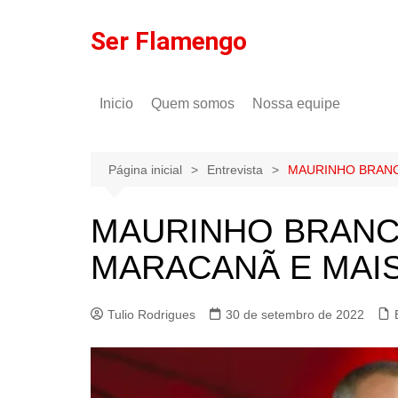
Ir
para
Ser Flamengo
o
conteúdo
Inicio
Quem somos
Nossa equipe
Política de comentários
Tulio Rodrigues
Política de privacidade
Gilson Lima
Página inicial
Entrevista
MAURINHO BRANC
MAURINHO BRANCO
MARACANÃ E MAI
Tulio Rodrigues
30 de setembro de 2022