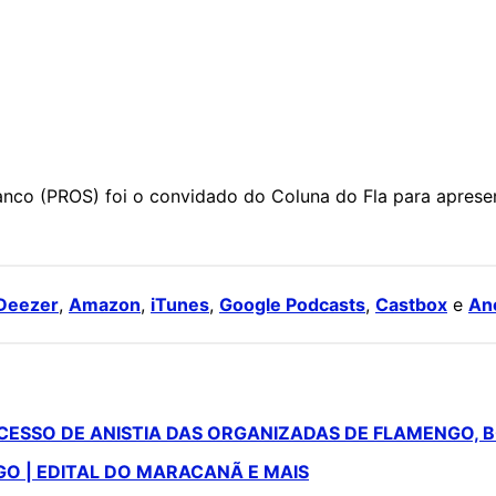
nco (PROS) foi o convidado do Coluna do Fla para aprese
Deezer
,
Amazon
,
iTunes
,
Google Podcasts
,
Castbox
e
An
OCESSO DE ANISTIA DAS ORGANIZADAS DE FLAMENGO, 
GO | EDITAL DO MARACANÃ E MAIS