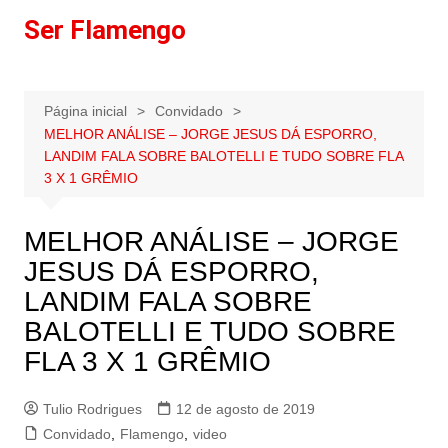
Ir
Ser Flamengo
para
o
conteúdo
Página inicial
Convidado
MELHOR ANÁLISE – JORGE JESUS DÁ ESPORRO,
LANDIM FALA SOBRE BALOTELLI E TUDO SOBRE FLA
3 X 1 GRÊMIO
MELHOR ANÁLISE – JORGE
JESUS DÁ ESPORRO,
LANDIM FALA SOBRE
BALOTELLI E TUDO SOBRE
FLA 3 X 1 GRÊMIO
Tulio Rodrigues
12 de agosto de 2019
Convidado
,
Flamengo
,
video