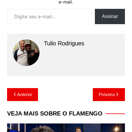
e-mail.
Digite seu e-mail…
Assinar
Tulio Rodrigues
Navegação
Anterior
Próximo
de
Post
VEJA MAIS SOBRE O FLAMENGO