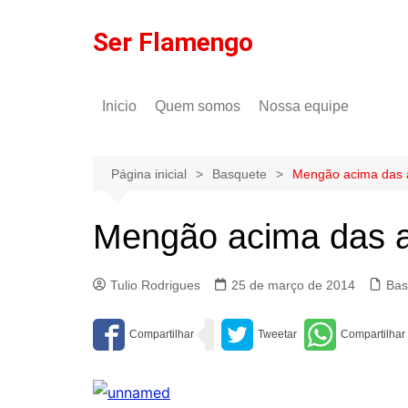
Ir
para
Ser Flamengo
o
conteúdo
Inicio
Quem somos
Nossa equipe
Política de comentários
Tulio Rodrigues
Política de privacidade
Gilson Lima
Página inicial
Basquete
Mengão acima das 
Mengão acima das a
Tulio Rodrigues
25 de março de 2014
Bas