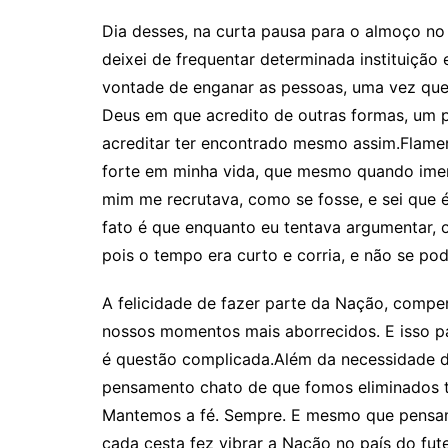
Dia desses, na curta pausa para o almoço no 
deixei de frequentar determinada instituição
vontade de enganar as pessoas, uma vez que, 
Deus em que acredito de outras formas, um po
acreditar ter encontrado mesmo assim.Flame
forte em minha vida, que mesmo quando imer
mim me recrutava, como se fosse, e sei que é
fato é que enquanto eu tentava argumentar, o
pois o tempo era curto e corria, e não se po
A felicidade de fazer parte da Nação, compens
nossos momentos mais aborrecidos. E isso pa
é questão complicada.Além da necessidade de 
pensamento chato de que fomos eliminados t
Mantemos a fé. Sempre. E mesmo que pensame
cada cesta fez vibrar a Nação no país do fut