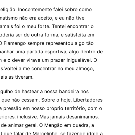
religião. Inocentemente falei sobre como
atismo não era aceito, e eu não tive
mais foi o meu forte. Tentei encontrar o
deria ser de outra forma, e satisfeita em
O Flamengo sempre representou algo tão
nhar uma partida esportiva, algo dentro de
e o dever virava um prazer inigualável. O
eis.Voltei a me concentrar no meu almoço,
ais as tiveram.
orgulho de hastear a nossa bandeira nos
a que não cessam. Sobre o hoje, Libertadores
a pressão em nosso próprio território, com o
iores, inclusive. Mas jamais desanimamos.
 de animar geral. O Mengão em quadra, a
 que falar de Marcelinho, se fazendo ídolo a