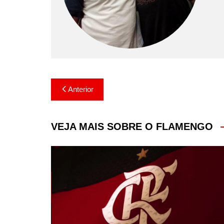
Navegação
Anterior
de
Post
VEJA MAIS SOBRE O FLAMENGO