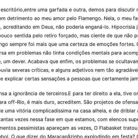
escritório,entre uma garfada e outra, demos para discutir 
 em detrimento ao meu amor pelo Flamengo. Nela, o meu fan
acreditando em Deus, não poderia enganá-lo. Hipocrisia ja
uco sentida pelo retiro forçado, mas ciente de que não po
ngo sempre foi mais que uma certeza de emoções fortes. 
sa em problemas não tinha condições mentais para acompa
, um dever. Acabava que enfim, os problemas se ocultavam 
uvia severas críticas, e alguns adjetivos nem tão agradáv
de explicar certas sensações a pessoas que certamente jam
a a ignorância de terceiros.E para ter direito a ela, tive 
ra off-Rio, é mais duro, acreditem. São projetos de ofens
uma vitória complicadíssima na casa alheia, e de driblar 
antas vezes nessa fase em que estamos, com elencos super
ntos pessimistas apareçam as vezes, O Flabasket tratou
ebol. O que dizer do Maracanãzinho explodindo em festa? O