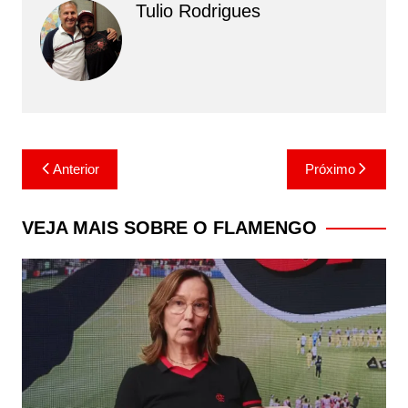
Tulio Rodrigues
Navegação
Anterior
Próximo
de
Post
VEJA MAIS SOBRE O FLAMENGO