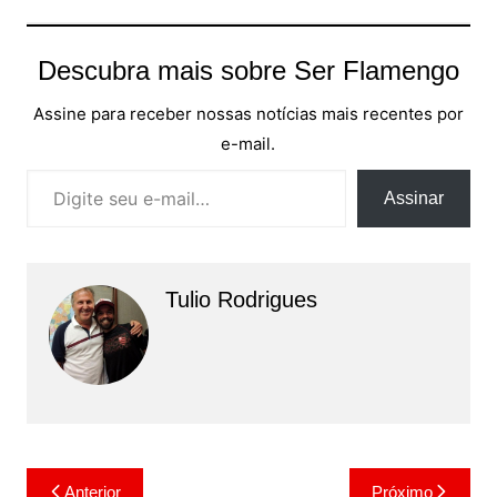
Descubra mais sobre Ser Flamengo
Assine para receber nossas notícias mais recentes por
e-mail.
Digite seu e-mail…
Assinar
Tulio Rodrigues
Navegação
Anterior
Próximo