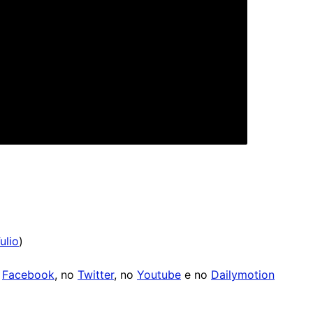
ulio
)
o
Facebook
, no
Twitter
, no
Youtube
e no
Dailymotion