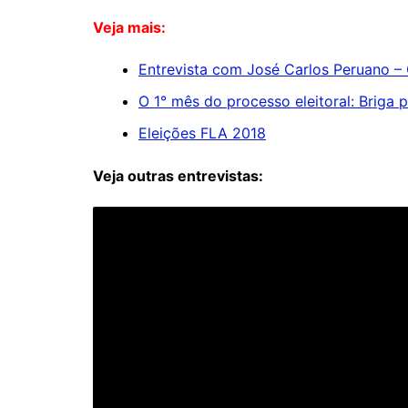
Veja mais:
Entrevista com José Carlos Peruano –
O 1° mês do processo eleitoral: Briga 
Eleições FLA 2018
Veja outras entrevistas: