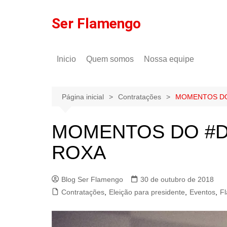
Ir
para
Ser Flamengo
o
conteúdo
Inicio
Quem somos
Nossa equipe
Política de comentários
Tulio Rodrigues
Política de privacidade
Gilson Lima
Página inicial
Contratações
MOMENTOS DO
MOMENTOS DO #D
ROXA
Blog Ser Flamengo
30 de outubro de 2018
Contratações
,
Eleição para presidente
,
Eventos
,
F