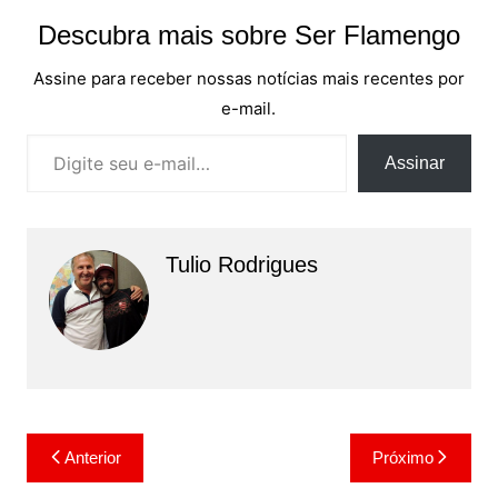
Descubra mais sobre Ser Flamengo
Assine para receber nossas notícias mais recentes por
e-mail.
Digite seu e-mail…
Assinar
Tulio Rodrigues
Navegação
Anterior
Próximo
de