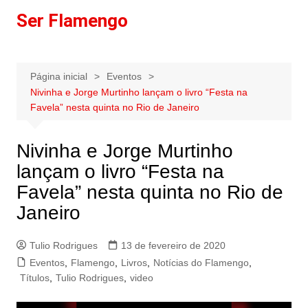
Ir
Ser Flamengo
para
o
conteúdo
Página inicial
Eventos
Nivinha e Jorge Murtinho lançam o livro “Festa na
Favela” nesta quinta no Rio de Janeiro
Nivinha e Jorge Murtinho
lançam o livro “Festa na
Favela” nesta quinta no Rio de
Janeiro
Tulio Rodrigues
13 de fevereiro de 2020
Eventos
,
Flamengo
,
Livros
,
Notícias do Flamengo
,
Títulos
,
Tulio Rodrigues
,
video