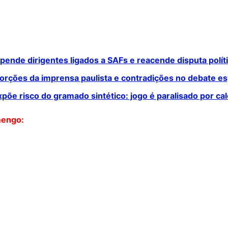
ende dirigentes ligados a SAFs e reacende disputa políti
rções da imprensa paulista e contradições no debate es
õe risco do gramado sintético: jogo é paralisado por ca
mengo: