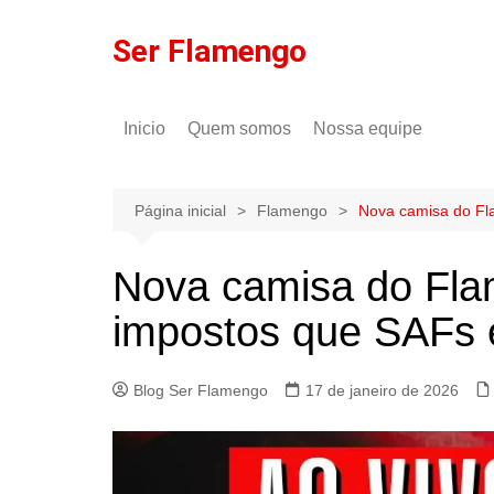
Ir
para
Ser Flamengo
o
conteúdo
Inicio
Quem somos
Nossa equipe
Política de comentários
Tulio Rodrigues
Política de privacidade
Gilson Lima
Página inicial
Flamengo
Nova camisa do Fl
Nova camisa do Fla
impostos que SAFs 
Blog Ser Flamengo
17 de janeiro de 2026