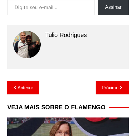
Assinar
Tulio Rodrigues
Navegação
Anterior
Próximo
de
Post
VEJA MAIS SOBRE O FLAMENGO