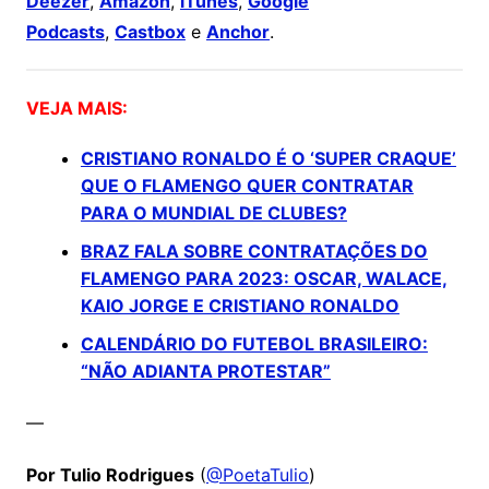
Deezer
,
Amazon
,
iTunes
,
Google
Podcasts
,
Castbox
e
Anchor
.
VEJA MAIS:
CRISTIANO RONALDO É O ‘SUPER CRAQUE’
QUE O FLAMENGO QUER CONTRATAR
PARA O MUNDIAL DE CLUBES?
BRAZ FALA SOBRE CONTRATAÇÕES DO
FLAMENGO PARA 2023: OSCAR, WALACE,
KAIO JORGE E CRISTIANO RONALDO
CALENDÁRIO DO FUTEBOL BRASILEIRO:
“NÃO ADIANTA PROTESTAR”
—
Por Tulio Rodrigues
(
@PoetaTulio
)