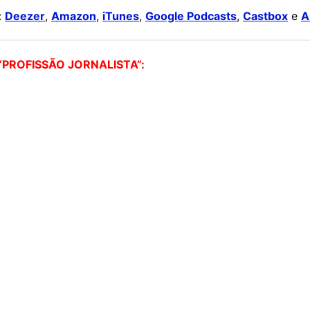
:
Deezer
,
Amazon
,
iTunes
,
Google Podcasts
,
Castbox
e
A
PROFISSÃO JORNALISTA”: