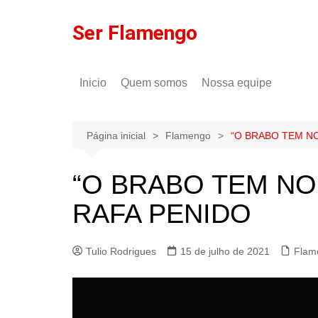
Ir
para
Ser Flamengo
o
conteúdo
Inicio
Quem somos
Nossa equipe
Política de comentários
Tulio Rodrigues
Política de privacidade
Gilson Lima
Página inicial
Flamengo
“O BRABO TEM NO
“O BRABO TEM NO
RAFA PENIDO
Tulio Rodrigues
15 de julho de 2021
Flam