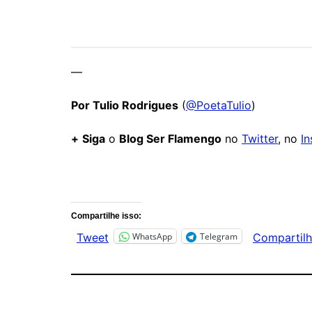
—
Por Tulio Rodrigues
(
@PoetaTulio
)
+
Siga
o
Blog Ser Flamengo
no
Twitter
, no
I
Comentários
Compartilhe isso:
WhatsApp
Telegram
Tweet
Compartilh