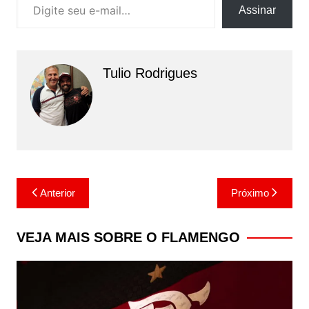
Assinar
Tulio Rodrigues
Navegação
Anterior
Próximo
de
Post
VEJA MAIS SOBRE O FLAMENGO