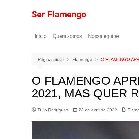
Ir
para
Ser Flamengo
o
conteúdo
Inicio
Quem somos
Nossa equipe
Política de comentários
Tulio Rodrigues
Política de privacidade
Gilson Lima
Página inicial
Flamengo
O FLAMENGO APR
O FLAMENGO APR
2021, MAS QUER 
Tulio Rodrigues
28 de abril de 2022
Flam