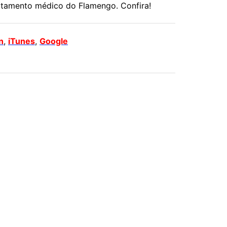
artamento médico do Flamengo. Confira!
n
,
iTunes
,
Google