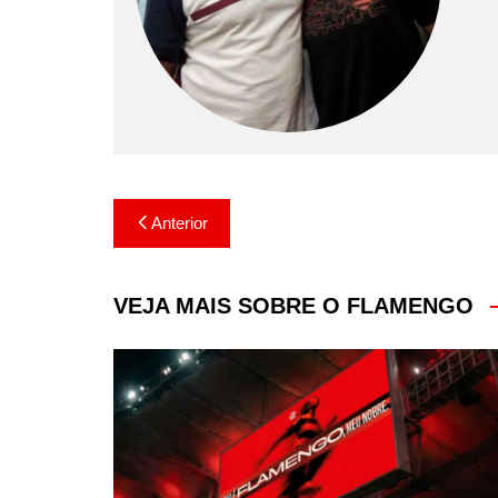
Navegação
Anterior
de
Post
VEJA MAIS SOBRE O FLAMENGO