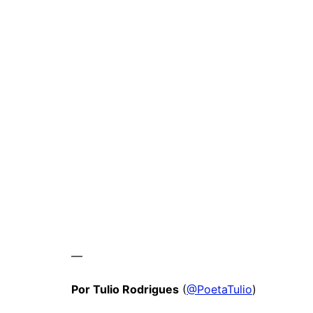
—
Por Tulio Rodrigues
(
@PoetaTulio
)