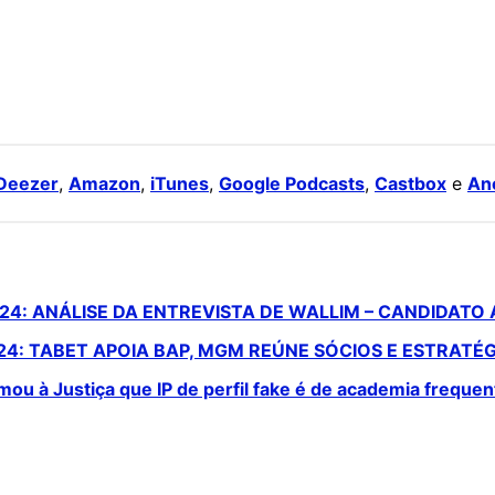
Deezer
,
Amazon
,
iTunes
,
Google Podcasts
,
Castbox
e
An
4: ANÁLISE DA ENTREVISTA DE WALLIM – CANDIDATO 
4: TABET APOIA BAP, MGM REÚNE SÓCIOS E ESTRATÉG
mou à Justiça que IP de perfil fake é de academia frequ