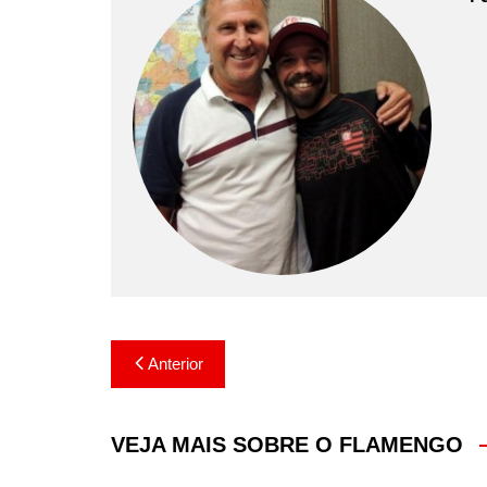
Navegação
Anterior
de
Post
VEJA MAIS SOBRE O FLAMENGO