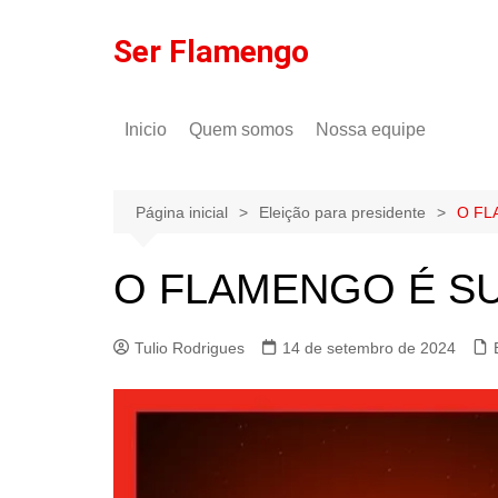
Ir
para
Ser Flamengo
o
conteúdo
Inicio
Quem somos
Nossa equipe
Política de comentários
Tulio Rodrigues
Política de privacidade
Gilson Lima
Página inicial
Eleição para presidente
O FL
O FLAMENGO É SU
Tulio Rodrigues
14 de setembro de 2024