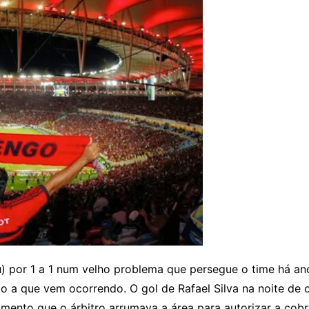
 por 1 a 1 num velho problema que persegue o time há ano
ção a que vem ocorrendo. O gol de Rafael Silva na noite 
mento que o árbitro arrumava a área para autorizar a cob