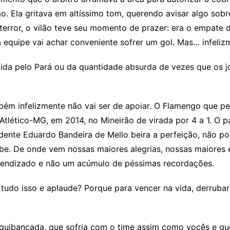
. Ela gritava em altíssimo tom, querendo avisar algo sobr
 terror, o vilão teve seu momento de prazer: era o empate 
quipe vai achar conveniente sofrer um gol. Mas… infelizm
ida pelo Pará ou da quantidade absurda de vezes que os jo
ém infelizmente não vai ser de apoiar. O Flamengo que pe
lético-MG, em 2014, no Mineirão de virada por 4 a 1. O 
idente Eduardo Bandeira de Mello beira a perfeição, não p
lube. De onde vem nossas maiores alegrias, nossas maiore
prendizado e não um acúmulo de péssimas recordações.
udo isso e aplaude? Porque para vencer na vida, derrubar 
rquibancada, que sofria com o time assim como vocês e que