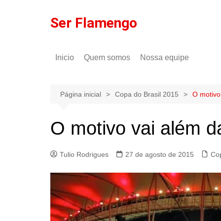
Ir
para
Ser Flamengo
o
conteúdo
Inicio
Quem somos
Nossa equipe
Política de comentários
Tulio Rodrigues
Política de privacidade
Gilson Lima
Página inicial
Copa do Brasil 2015
O motivo
O motivo vai além d
Tulio Rodrigues
27 de agosto de 2015
Cop