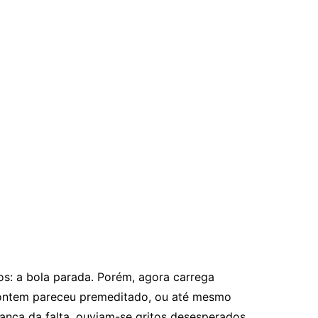
s: a bola parada. Porém, agora carrega
de ontem pareceu premeditado, ou até mesmo
rança da falta, ouviam-se gritos desesperados