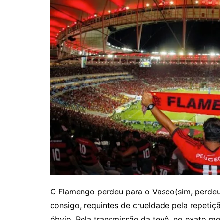
O Flamengo perdeu para o Vasco(sim, perdeu)
consigo, requintes de crueldade pela repeti
óbvio. Pela transmissão da tevê, no exato mo