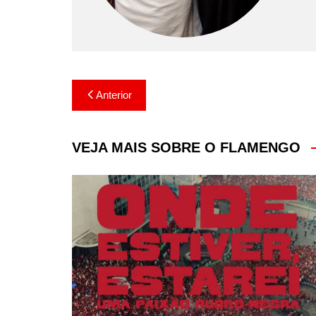
Navegação
Anterior
de
Post
VEJA MAIS SOBRE O FLAMENGO