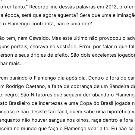
frer tanto.” Recordo-me dessas palavras em 2012, proferid
a época, será que agora aguenta? Será que uma eliminaçã
ue o Flamengo confronta, não é uma dor?
o tem, nem Oswaldo. Mas este último não provocou o adve
uns portais, chorava no vestiário. Errou por falar o que 
rson e seus dribles de efeito. São dois excelentes jogado
har mais.
 vem punindo o Flamengo dia após dia. Dentro e fora de c
m Rodrigo Caetano, a falta de cobrança de um Bandeira de 
o-negro. São N fatores que seguem derrubando o Flamengo
Brasileiro de incertezas e uma Copa do Brasil jogada no
nçoso e não desiste tão fácil, quem sabe uma hipotética 
enquanto não houver sangue nos olhos, raça dentro e fora
anceira no mundo que faça o Flamengo voar alto. Eu não s