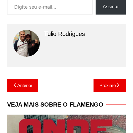
Assinar
Tulio Rodrigues
Navegação
Anterior
Próximo
de
Post
VEJA MAIS SOBRE O FLAMENGO