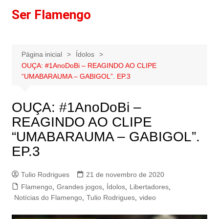
Ir
Ser Flamengo
para
o
conteúdo
Página inicial
Ídolos
OUÇA: #1AnoDoBi – REAGINDO AO CLIPE
“UMABARAUMA – GABIGOL”. EP.3
OUÇA: #1AnoDoBi –
REAGINDO AO CLIPE
“UMABARAUMA – GABIGOL”.
EP.3
Tulio Rodrigues
21 de novembro de 2020
Flamengo
,
Grandes jogos
,
Ídolos
,
Libertadores
,
Notícias do Flamengo
,
Tulio Rodrigues
,
video