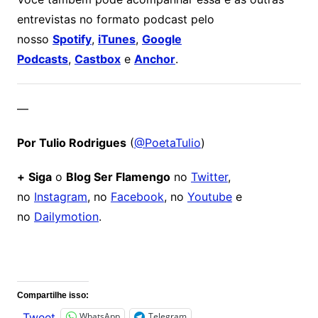
entrevistas no formato podcast pelo
nosso
Spotify
,
iTunes
,
Google
Podcasts
,
Castbox
e
Anchor
.
—
Por Tulio Rodrigues
(
@PoetaTulio
)
+
Siga
o
Blog Ser Flamengo
no
Twitter
,
no
Instagram
, no
Facebook
, no
Youtube
e
no
Dailymotion
.
Comentários
Compartilhe isso:
WhatsApp
Telegram
Tweet