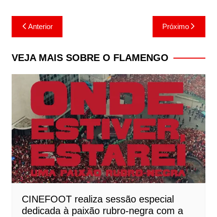
Navegação
Anterior
Próximo
de
Post
VEJA MAIS SOBRE O FLAMENGO
CINEFOOT realiza sessão especial
dedicada à paixão rubro-negra com a