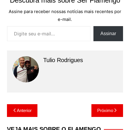
Descubra mais sobre Ser Flamengo
Assine para receber nossas notícias mais recentes por
e-mail.
Digite seu e-mail…
Assinar
Tulio Rodrigues
Navegação
Anterior
Próximo
de
Post
VEJA MAIS SOBRE O FLAMENGO